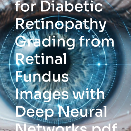
for Diabetic
Retinopathy
Grading from
Retinal
Fundus
Images with
Deep Neural
Networks.pdf