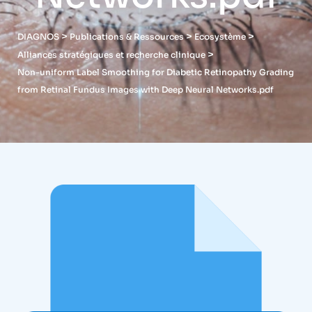
>
>
>
DIAGNOS
Publications & Ressources
Ecosystème
>
Alliances stratégiques et recherche clinique
Non-uniform Label Smoothing for Diabetic Retinopathy Grading
from Retinal Fundus Images with Deep Neural Networks.pdf