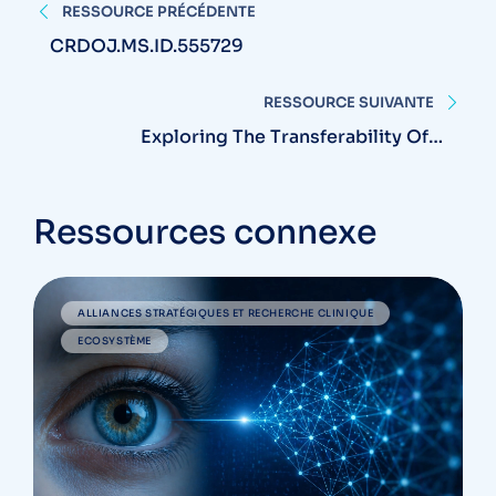
RESSOURCE PRÉCÉDENTE
de
CRDOJ.MS.ID.555729
l'article
RESSOURCE SUIVANTE
Exploring The Transferability Of A
Foundation Model For Fundus Images-
Application To Hypertensive
Retinopathy.pdf
Ressources connexe
ALLIANCES STRATÉGIQUES ET RECHERCHE CLINIQUE
ECOSYSTÈME