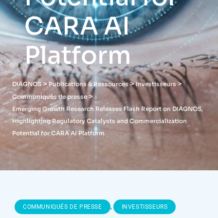
CARA AI
Platform
>
>
>
DIAGNOS
Publications & Ressources
Investisseurs
>
Communiqués de presse
Emerging Growth Research Releases Flash Report on DIAGNOS,
Highlighting Regulatory Catalysts and Commercialization
Potential for CARA AI Platform
,
COMMUNIQUÉS DE PRESSE
INVESTISSEURS