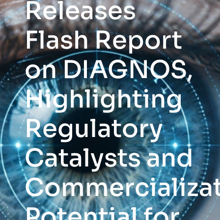
Releases
Flash Report
on DIAGNOS,
Highlighting
Regulatory
Catalysts and
Commercializa
Potential for