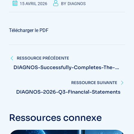
15 AVRIL 2026
BY
DIAGNOS
Télécharger le PDF
Navigation
RESSOURCE PRÉCÉDENTE
de
DIAGNOS-Successfully-Completes-The-
Renewal-Of-US-FDA-Medical-Device-
l'article
Establishment-Registration
RESSOURCE SUIVANTE
DIAGNOS-2026-Q3-Financial-Statements
Ressources connexe