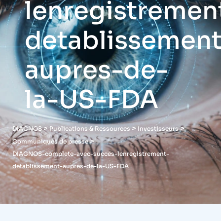
lenregistremen
detablissement
aupres-de-
la-US-FDA
>
>
>
DIAGNOS
Publications & Ressources
Investisseurs
>
Communiqués de presse
DIAGNOS-complete-avec-succes-lenregistrement-
detablissement-aupres-de-la-US-FDA