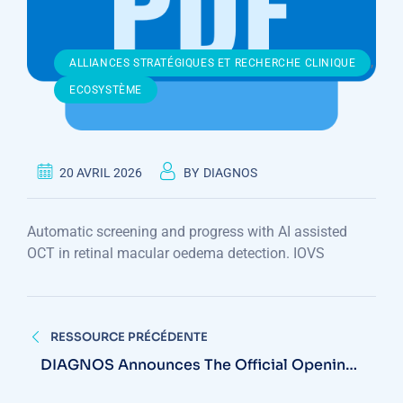
,
ALLIANCES STRATÉGIQUES ET RECHERCHE CLINIQUE
ECOSYSTÈME
20 AVRIL 2026
BY
DIAGNOS
Automatic screening and progress with AI assisted
OCT in retinal macular oedema detection. IOVS
Navigation
RESSOURCE PRÉCÉDENTE
de
DIAGNOS Announces The Official Opening
Of The AI Assisted Screening Clinic At