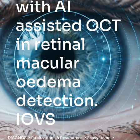
with AI
assisted OCT
in retinal
macular
oedema
detection.
IOVS
>
>
>
DIAGNOS
Publications & Ressources
Ecosystème