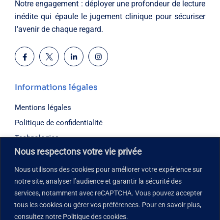
Notre engagement : déployer une profondeur de lecture
inédite qui épaule le jugement clinique pour sécuriser
l’avenir de chaque regard.
Informations légales
Mentions légales
Politique de confidentialité
Technologies
Nous respectons votre vie privée
FAQ
Support
Nous utilisons des cookies pour améliorer votre expérience sur
notre site, analyser l’audience et garantir la sécurité des
services, notamment avec reCAPTCHA. Vous pouvez accepter
Horaires d’ouverture
tous les cookies ou gérer vos préférences. Pour en savoir plus,
Lundi – Vendredi : 08h30 – 18h00
consultez notre Politique des cookies.