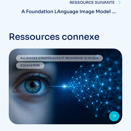
l'article
Magrabi Hospital
RESSOURCE SUIVANTE
A Foundation LAnguage Image Model Of
The Retina (FLAIR)
Ressources connexe
ALLIANCES STRATÉGIQUES ET RECHERCHE CLINIQUE
ECOSYSTÈME